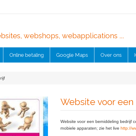
sites, webshops, webapplications ...
Online betaling
Google Maps
Over ons
ijf
Website voor een 
Website voor een bemiddeling bedrijf 
mobiele apparaten; zie het live
http://w