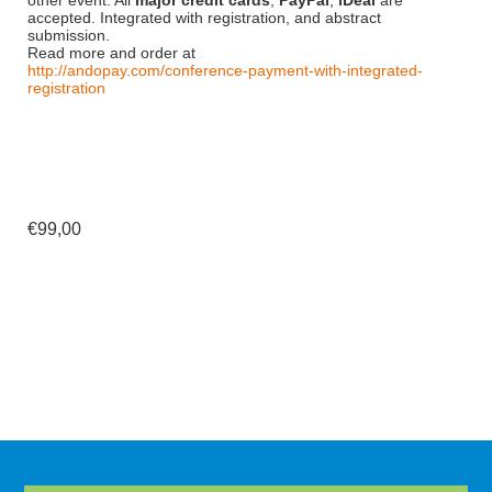
other event. All
major credit cards
,
PayPal
,
iDeal
are
accepted. Integrated with registration, and abstract
submission.
Read more and order at
http://andopay.com/conference-payment-with-integrated-
registration
€99,00